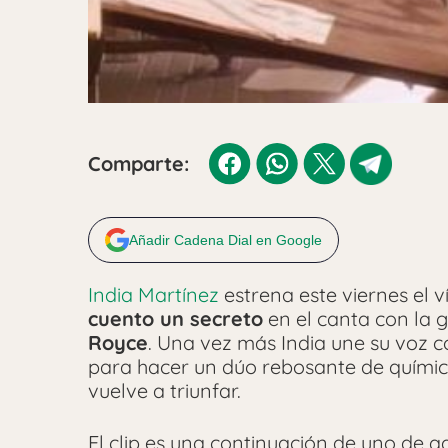
Comparte:
Añadir Cadena Dial en Google
India Martínez
estrena este viernes el v
cuento un secreto
en el canta con la g
Royce
. Una vez más India une su voz c
para hacer un dúo rebosante de química
vuelve a triunfar.
El clip es una continuación de uno de a