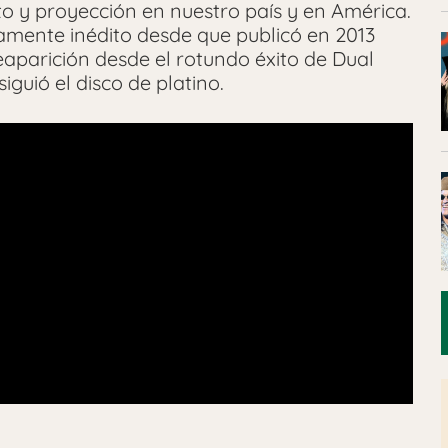
o y proyección en nuestro país y en América.
amente inédito desde que publicó en 2013
eaparición desde el rotundo éxito de Dual
iguió el disco de platino.