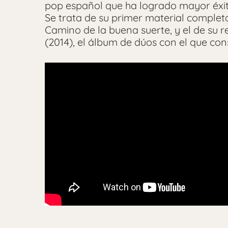
pop español que ha logrado mayor éxit
Se trata de su primer material complet
Camino de la buena suerte, y el de su r
(2014), el álbum de dúos con el que cons