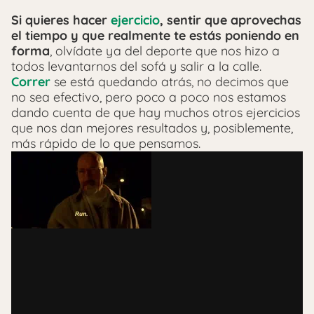
Si quieres hacer
ejercicio
, sentir que aprovechas
el tiempo y que realmente te estás poniendo en
forma
, olvídate ya del deporte que nos hizo a
todos levantarnos del sofá y salir a la calle.
Correr
se está quedando atrás, no decimos que
no sea efectivo, pero poco a poco nos estamos
dando cuenta de que hay muchos otros ejercicios
que nos dan mejores resultados y, posiblemente,
más rápido de lo que pensamos.