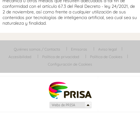
mecánica u otros medios que resulten adecuados a tal fin de
conformidad con el artículo 67.3 del Real Decreto - ley 24/2021, de
2 de noviembre, así como frente a cualquier utilización de sus
contenidos por tecnologías de inteligencia artificial, sea cual sea su
naturaleza y finalidad.
Quiénes somos / Contacta
Emisoras
Aviso legal
Accesibilidad
Política de privacidad
Política de Cookies
Configuración de Cookies