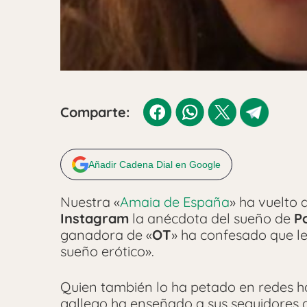
Comparte:
Añadir Cadena Dial en Google
Nuestra «
Amaia de España
» ha vuelto 
Instagram
la anécdota del sueño de
P
ganadora de «
OT
» ha confesado que le
sueño erótico».
Quien también lo ha petado en redes h
gallego ha enseñado a sus seguidores 