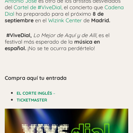
Antonio José
es otro de los artistas desvelados
del
Cartel de #ViveDial,
el concierto que
Cadena
Dial
ha preparado para el próximo
8 de
septiembre
en el
Wizink Center
de
Madrid.
#ViveDial,
Lo Mejor de Aquí y de Allí
, es el
festival más esperado de la
música en
español.
¡No se te ocurra perdértelo!
Compra aquí tu entrada
EL CORTE INGLÉS
–
TICKETMASTER