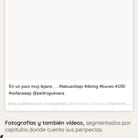
En un país muy lejano … #labuanbajo #diving #buceo #180
#sofaraway @pedroguevara
Una publicación compartida de
Antonio Orozco
(@antoniorozco10) el
Fotografías y también vídeos,
segmentados por
capítulos donde cuenta sus peripecias.