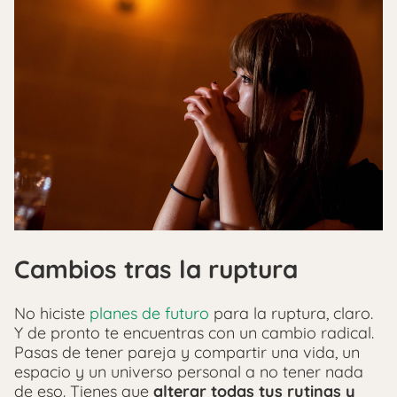
Cambios tras la ruptura
No hiciste
planes de futuro
para la ruptura, claro.
Y de pronto te encuentras con un cambio radical.
Pasas de tener pareja y compartir una vida, un
espacio y un universo personal a no tener nada
de eso. Tienes que
alterar todas tus rutinas y