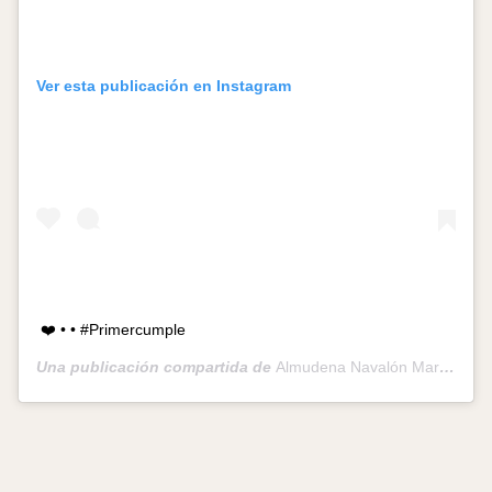
Ver esta publicación en Instagram
❤️ • • #Primercumple
Una publicación compartida de
Almudena Navalón Martín
(@al