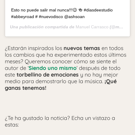
Esto no puede salir mal nunca!!!😉 🍻 #diasdeestudio
#abbeyroad # #nuevodisco @ashsoan
Una publicación compartida de
Manuel Carrasco
(@manuelcarrasco_) el
¿Estarán inspirados los
nuevos temas
en todos
los cambios que ha experimentado estos últimos
meses? Queremos conocer cómo se siente el
autor de ‘
Siendo uno mismo
‘ después de todo
este
torbellino de emociones
y no hay mejor
medio para demostrarlo que la música.
¡Qué
ganas tenemos!
¿Te ha gustado la noticia? Echa un vistazo a
estas: