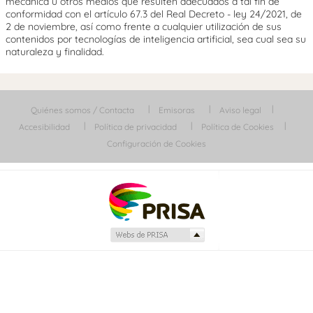
mecánica u otros medios que resulten adecuados a tal fin de
conformidad con el artículo 67.3 del Real Decreto - ley 24/2021, de
2 de noviembre, así como frente a cualquier utilización de sus
contenidos por tecnologías de inteligencia artificial, sea cual sea su
naturaleza y finalidad.
Quiénes somos / Contacta
Emisoras
Aviso legal
Accesibilidad
Política de privacidad
Política de Cookies
Configuración de Cookies