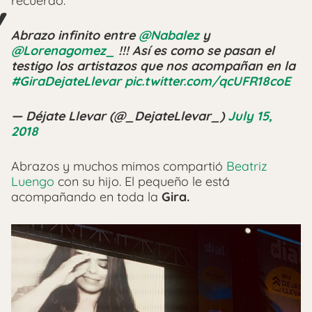
recuerdo.
Abrazo infinito entre
@Nabalez
y
@Lorenagomez_
!!! Así es como se pasan el
testigo los artistazos que nos acompañan en la
#GiraDejateLlevar
pic.twitter.com/qcUFR18coE
— Déjate Llevar (@_DejateLlevar_)
July 15,
2018
Abrazos y muchos mimos compartió
Beatriz
Luengo
con su hijo. El pequeño le está
acompañando en toda la
Gira.