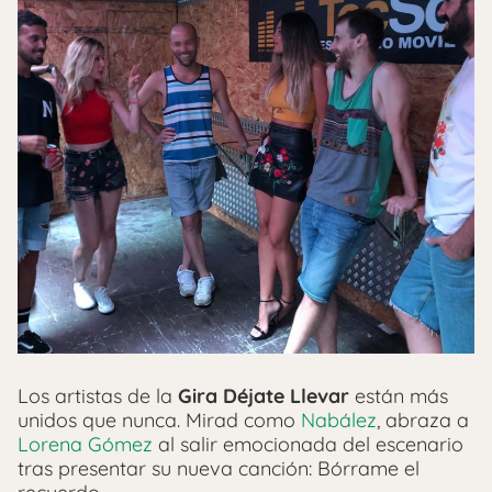
Los artistas de la
Gira Déjate Llevar
están más
unidos que nunca. Mirad como
Nabález
, abraza a
Lorena Gómez
al salir emocionada del escenario
tras presentar su nueva canción: Bórrame el