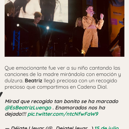
Que emocionante fue ver a su niño cantando las
canciones de la madre mirándola con emoción y
dulzura.
Beatriz
llegó preciosa con un recogido
precioso que compartimos en Cadena Dial.
Mirad que recogido tan bonito se ha marcado
@EsBeatrizLuengo
. Enamorados nos ha
dejado!!!
pic.twitter.com/ntcNfwFaW9
— Déjate Llevar (@_DejateLlevar_)
15 de julio