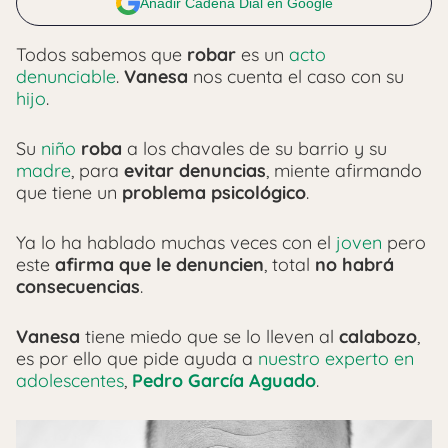
Añadir Cadena Dial en Google
Todos sabemos que
robar
es un
acto
denunciable
.
Vanesa
nos cuenta el caso con su
hijo
.
Su
niño
roba
a los chavales de su barrio y su
madre
, para
evitar denuncias
, miente afirmando
que tiene un
problema psicológico
.
Ya lo ha hablado muchas veces con el
joven
pero
este
afirma que le denuncien
, total
no habrá
consecuencias
.
Vanesa
tiene miedo que se lo lleven al
calabozo
,
es por ello que pide ayuda a
nuestro experto en
adolescentes
,
Pedro García Aguado
.