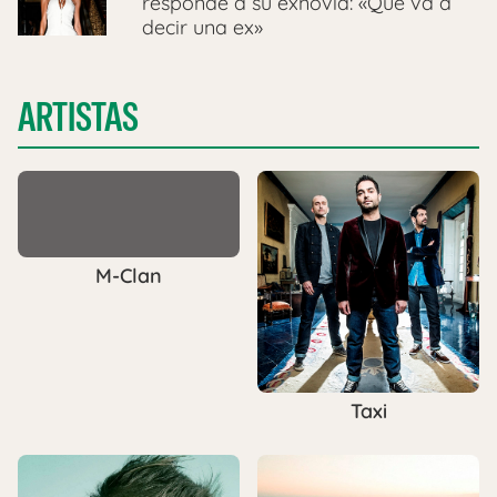
responde a su exnovia: «Qué va a
decir una ex»
ARTISTAS
M-Clan
Taxi