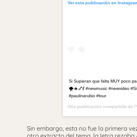
Ver esta publicación en Instagra
Si Supieran que falta MUY poco pa
🌪🔥💅💃 #newmusic #newvideo #S
#paulinarubio #tour
Una publicación compartida de
P
Sin embargo, esta no fue la primera ve
otro extracto del tema, la letra rezaba