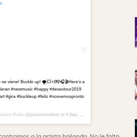
m
 se viene! Buckle up! 🌪💥⚡️💃🎼🎧🎬Here’s a
iSupieran #newmusic #happy #deseotour2019
rt #gira #buckleup #feliz #nosvemospronto
aulina Rubio
(@paulinarubio) el
4 Sep, 2019 a las 1:04 PDT
contramos a la artista bailando. No le falta