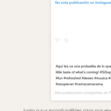
Ver esta publicación en Instagra
Aquí les va una probadita de lo que
little taste of what’s coming! #S
#fun #refreshed #deseo #musica #a
#sisupieran #camacamacama
Una publicación compartida de
P
Junto a sus inconfundibles rizos nos en