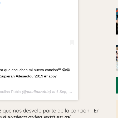
m
ra que escuchen mi nueva canción!!! 😁🤩
iSupieran #deseotour2019 #happy
aulina Rubio
(@paulinarubio) el
6 Sep, 2019 a las 10:20 PDT
z que nos desveló parte de la canción… En
«si supiera quien está en mi