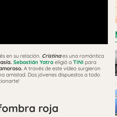
és en su relación.
Cristina
es una romántica
asía.
Sebastián Yatra
eligió a
TINI
para
 amoroso.
A través de este vídeo surgieron
na amistad. Dos jóvenes dispuestos a todo
cionarte!
fombra roja