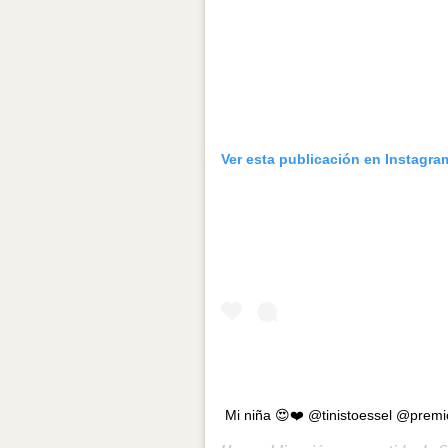
Ver esta publicación en Instagra
Mi niña 😍❤️ @tinistoessel @prem