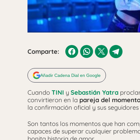
Comparte:
Añadir Cadena Dial en Google
Cuando
TINI
y
Sebastián Yatra
proclam
convirtieron en la
pareja del momento
la confirmación oficial y sus seguidores
Son tantos los momentos que han comp
capaces de superar cualquier problema
bonita historia de amor.