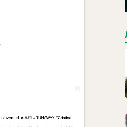
m
iosjuventud 🔥🙏🏻 #RUNAWAY #Cristina