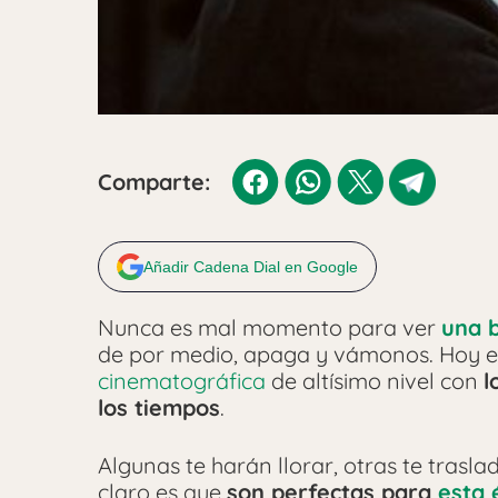
Comparte:
Añadir Cadena Dial en Google
Nunca es mal momento para ver
una b
de por medio, apaga y vámonos. Hoy e
cinematográfica
de altísimo nivel con
l
los tiempos
.
Algunas te harán llorar, otras te trasl
claro es que
son perfectas para
esta 