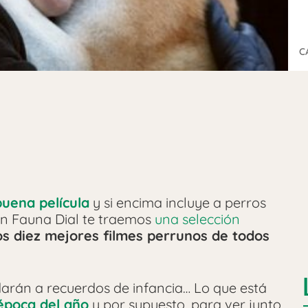
C
uena película
y si encima incluye a perros
n Fauna Dial te traemos
una selección
os diez mejores filmes perrunos de todos
adarán a recuerdos de infancia… Lo que está
época del año
y por supuesto, para ver junto