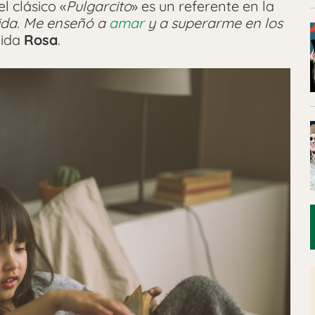
l clásico «
Pulgarcito
» es un referente en la
vida. Me enseñó a
amar
y a superarme en los
vida
Rosa
.