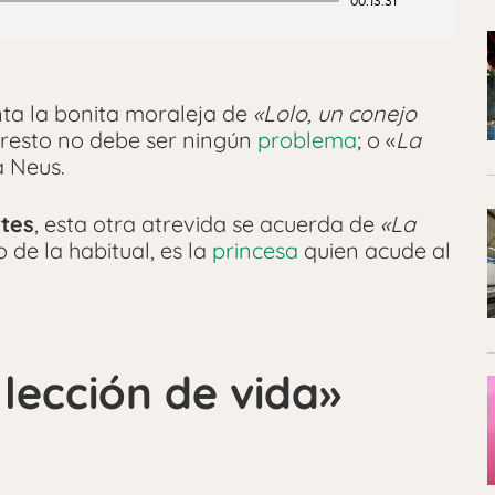
00:13:31
ta la bonita moraleja de
«Lolo, un conejo
el resto no debe ser ningún
problema
; o «
La
a Neus.
rtes
, esta otra atrevida se acuerda de
«La
 de la habitual, es la
princesa
quien acude al
 lección de vida»