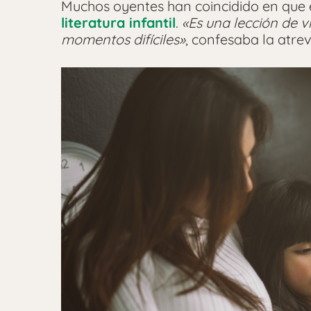
Muchos oyentes han coincidido en que e
literatura infantil
.
«Es una lección de 
momentos difíciles»
, confesaba la atre