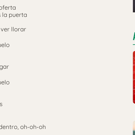
oferta
s la puerta
ver llorar
uelo
egar
uelo
s
 dentro, oh-oh-oh