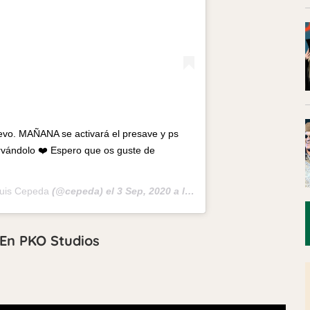
uevo. MAÑANA se activará el presave y ps
servándolo ❤️ Espero que os guste de
uis Cepeda
(@cepeda) el
3 Sep, 2020 a las 7:48 PDT
En PKO Studios