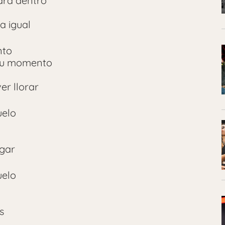
ara dentro
a igual
nto
 tu momento
er llorar
uelo
egar
uelo
s