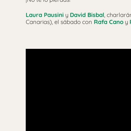
Laura Pausini
y
David Bisbal
, charlará
Canarias), el sábado con
Rafa Cano
y