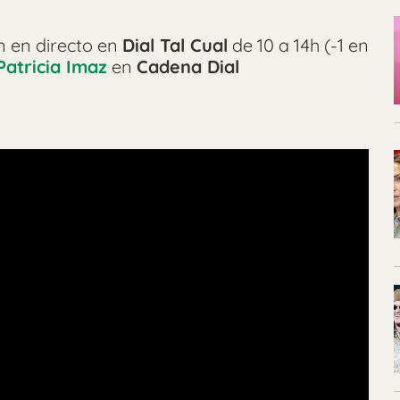
n en directo en
Dial Tal Cual
de 10 a 14h (-1 en
Patricia Imaz
en
Cadena Dial