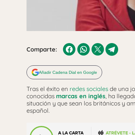
Comparte:
Añadir Cadena Dial en Google
Tras el éxito en
redes sociales
de una j
conocidas
marcas en inglés
, ha llega
situación y que sean los británicos y a
español.
A LA CARTA
ATRÉVETE - 