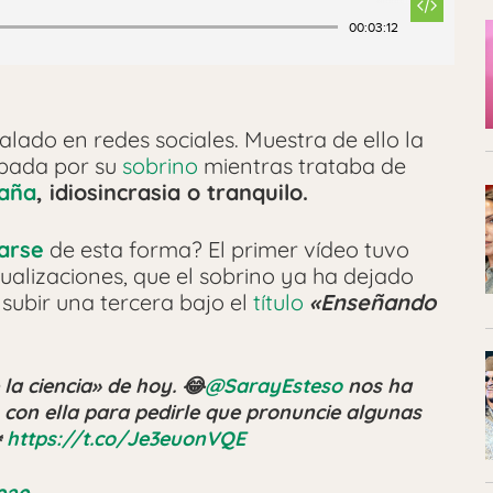
00:03:12
lado en redes sociales. Muestra de ello la
abada por su
sobrino
mientras trataba de
aña
, idiosincrasia o tranquilo.
zarse
de esta forma? El primer vídeo tuvo
sualizaciones, que el sobrino ya ha dejado
subir una tercera bajo el
título
«Enseñando
la ciencia» de hoy. 😂
@SarayEsteso
nos ha
con ella para pedirle que pronuncie algunas
️
https://t.co/Je3euonVQE