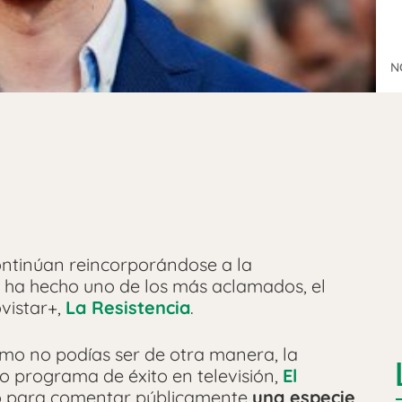
N
ontinúan reincorporándose a la
 ha hecho uno de los más aclamados, el
vistar+,
La Resistencia
.
como no podías ser de otra manera, la
 programa de éxito en televisión,
El
hó para comentar públicamente
una especie