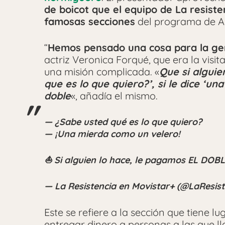
de boicot que el equipo de La resist
famosas secciones
del programa de A
“
Hemos pensado una cosa para la ge
actriz Veronica Forqué, que era la visit
una misión complicada. «
Que si alguie
que es lo que quiero?’, si le dice ‘u
doble
«, añadía el mismo.
— ¿Sabe usted qué es lo que quiero?
— ¡Una mierda como un velero!
⛵ Si alguien lo hace, le pagamos EL DOB
— La Resistencia en Movistar+ (@LaResis
Este se refiere a la sección que tiene 
entregar dinero a personas a las que l