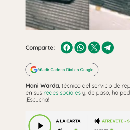
Comparte:
Añadir Cadena Dial en Google
Mani Warda
, técnico del servicio de r
en sus
redes sociales
y, de paso, ha ped
¡Escucha!
A LA CARTA
ATRÉVETE - 