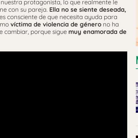
A nuestra protagonista, lo que realmente le
ene con su pareja.
Ella no se siente deseada,
 es consciente de que necesita ayuda para
como
víctima de violencia de género
no ha
e cambiar, porque sigue
muy enamorada de