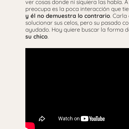
ver cosas donde ni siquiera las había. 
preocupa es la poca interacción que ti
y él no demuestra lo contrario
. Carla
solucionar sus celos, pero su pasado 
ayudado. Hoy quiere buscar la forma d
su chico
.