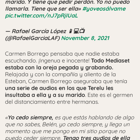
marido. Y tiene que pedir perdón. Yo no puedo
llamarla. Tiene que ser ella»
#yoveosálvame
pic.twitter.com/nJ7pRjIUaL
— Rafael García López 📱💻📺
(@RafaelGarciaLAF)
November 8, 2021
Carmen Borrego pensaba que nadie estaba
escuchando. ¡Ingenua e inocente!
Todo Mediaset
estaba con la oreja pegada y grabando.
Relajada y con la compañía y aliento de la
Esteban, Carmen Borrego aseguraba que tenía
una serie de audios en los que Terelu les
insultaba a ella y a su marido
. Este es el germen
del distanciamiento entre hermanas.
«
Yo cedo siempre,
es que estás hablando de algo
que no sabes, Belén, yo cedo siempre, y llega un
momento que me pongo en mi sitio porque no
puedo ceder siempre.
Tengo tres audios de ella