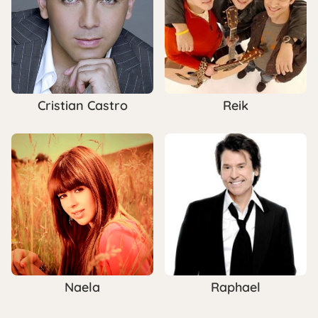
Cristian Castro
Reik
Naela
Raphael