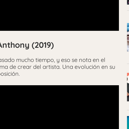
Anthony (2019)
asado mucho tiempo, y eso se nota en el
ma de crear del artista. Una evolución en su
osición.