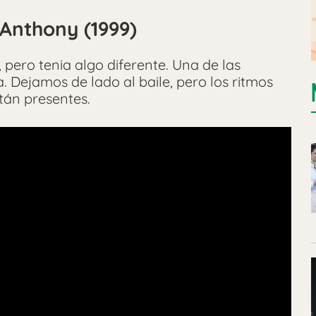
 Anthony (1999)
, pero tenia algo diferente. Una de las
. Dejamos de lado al baile, pero los ritmos
tán presentes.