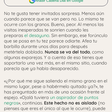
Añadir Cadena Dial en Google
No te gusta tener invitados sorpresa. Menos aún
cuando parece que se van pero no. Lo mismo te
ocurre con los granos. Bueno, peor. Al menos las
visitas inesperadas te sonríen cuando les
preparas
el desayuno
. Sin embargo, ese forúnculo
que se posa en tu tez parece odiarte. Afea tu
barbilla durante unos días para después
metértela doblada.
Nunca se va del todo
, como
algunas exparejas. Y a cuenta de eso tienes que
soportarlo una vez más, en el mismo sitio, cuando
parecía que ya había desaparecido.
«¿Por qué me sigue saliendo el mismo grano en el
mismo lugar, pese a habérmelo quitado ya?», te
has preguntado en más de una ocasión frente al
espejo. «Ojalá tuviera
un aspirador de puntos
negros
», continúas.
Este hecho no es aislado
(no
pienses que eres el único al que le ocurre), puede