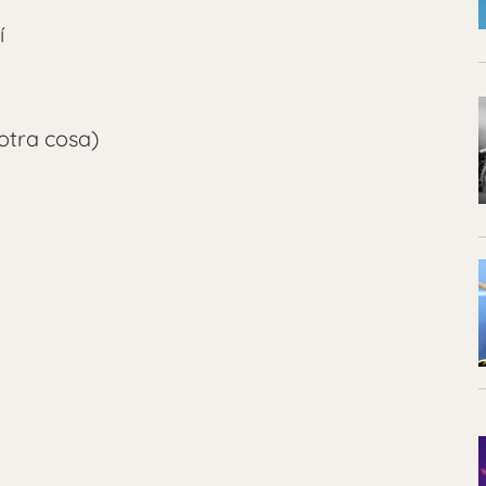
í
 otra cosa)