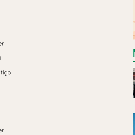
er
í
tigo
er