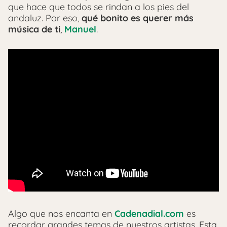
que hace que todos se rindan a los pies del
andaluz. Por eso,
qué bonito es querer más
música de ti
,
Manuel
.
Algo que nos encanta en
Cadenadial.com
es
recordar grandes temas de nuestros artistas. Esta