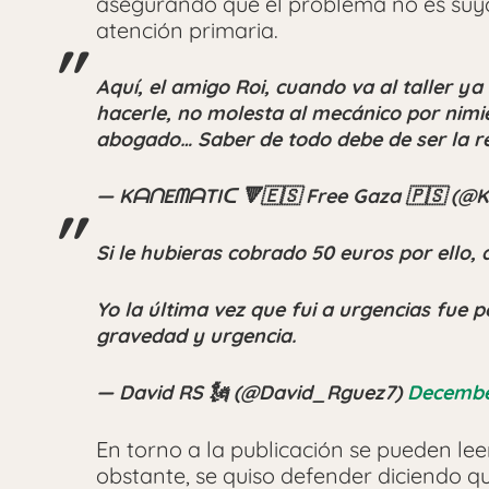
asegurando que el problema no es suyo, 
atención primaria.
Aquí, el amigo Roi, cuando va al taller y
hacerle, no molesta al mecánico por nimieda
abogado… Saber de todo debe de ser la re
— KᗩᑎEᗰᗩTIᑕ 🔻🇪🇸 Free Gaza 🇵🇸 (@
Si le hubieras cobrado 50 euros por ello, 
Yo la última vez que fui a urgencias fue p
gravedad y urgencia.
— David RS 🗽 (@David_Rguez7)
Decembe
En torno a la publicación se pueden lee
obstante, se quiso defender diciendo q