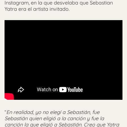
Instagram, en la que desvelaba que Sebastian
Yatra era el artista invitado.
“
En realidad, yo no elegí a Sebastián, fue
Sebastián quien eligió a la canción y fue la
canción la que eligió a Sebastián
.
Creo que Yatra