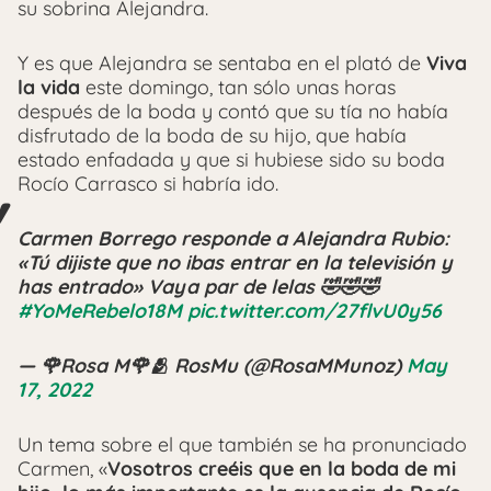
su sobrina Alejandra.
Y es que Alejandra se sentaba en el plató de
Viva
la vida
este domingo, tan sólo unas horas
después de la boda y contó que su tía no había
disfrutado de la boda de su hijo, que había
estado enfadada y que si hubiese sido su boda
Rocío Carrasco si habría ido.
Carmen Borrego responde a Alejandra Rubio:
«Tú dijiste que no ibas entrar en la televisión y
has entrado» Vaya par de lelas 🤣🤣🤣
#YoMeRebelo18M
pic.twitter.com/27flvU0y56
— 🌹Rosa M🌹🫂 RosMu (@RosaMMunoz)
May
17, 2022
Un tema sobre el que también se ha pronunciado
Carmen, «
Vosotros creéis que en la boda de mi