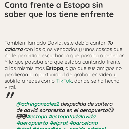
Canta frente a Estopa sin
saber que los tiene enfrente
También llamado David, este debía cantar
Tu
calorro
con los ojos vendados y unos cascos que
no le permitían escuchar lo que pasaba alrededor.
Y lo que pasaba era que estaba cantando frente
a los mismísimos
Estopa
, algo que sus amigos no
perdieron la oportunidad de grabar en vídeo y
subirlo a redes como
TikTok
, donde se ha hecho
viral.
@adringonzalez2
despedida de soltero
de david..sorpresita en el aeropuerto🙄
🤣🤣
#estopa
#estopatodalavida
#aeropuerto
#elprat
#barcelona