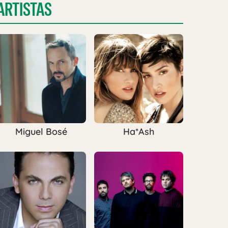
ARTISTAS
Miguel Bosé
Ha*Ash