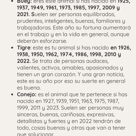
Buey:
eres este animal si has nacido en
1925,
1937, 1949, 1961, 1973, 1985, 1997, 2009 y
2021. S
uelen ser personas equilibradas,
prudentes, inteligentes, buenas, familiares y
trabajadoras. Este año su fortuna aumentará
en el trabajo y en la vida en general, aunque
deberán esforzarse.
Tigre
: este es tu animal si has nacido
en 1926,
1938, 1950, 1962, 1974, 1986, 1998, 2010 y
2022.
Se trata de personas audaces,
valientes, activos, amables, apasionados y
tienen un gran corazón. Y una gran noticia,
este es su año por eso su suerte en general
es buena.
Conejo:
es el animal que te pertenece si has
nacido en 1927, 1939, 1951, 1963, 1975, 1987,
1999, 2011 y 2023. Suelen ser personas muy
sinceras, buenas, cariñosas, expresivas,
detallistas y fuertes y en 2022 tendrán de
todo, cosas buenas y otras que van a tener
que solucionar.