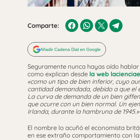
Comparte:
Añadir Cadena Dial en Google
Seguramente nunca hayas oído hablar
como explican desde
la web lacienci
«como un tipo de bien inferior, cuyo a
cantidad demandada, debido a que el ef
La curva de demanda de un bien giffen t
que ocurre con un bien normal. Un ejem
Irlanda, durante la hambruna de 1945.»
El nombre lo acuñó el economista brit
en ese extraño comportamiento con las p