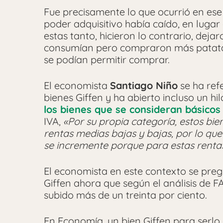
Fue precisamente lo que ocurrió en e
poder adquisitivo había caído, en luga
estas tanto, hicieron lo contrario, deja
consumían pero compraron más patatas 
se podían permitir comprar.
El economista
Santiago Niño
se ha refe
bienes Giffen y ha abierto incluso un hi
los bienes que se consideran básicos
IVA,
«Por su propia categoría, estos b
rentas medias bajas y bajas, por lo q
se incremente porque para estas rentas
El economista en este contexto se pre
Giffen ahora que según el análisis de 
subido más de un treinta por ciento.
En Economía, un bien Giffen para serlo 