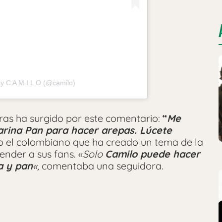
by C A M I L O (@camilo)
ras ha surgido por este comentario:
“
Me
rina Pan para hacer arepas. Lúcete
cho el colombiano que ha creado un tema de la
ender a sus fans. «
Solo
Camilo puede hacer
a y pan
«,
comentaba una seguidora.