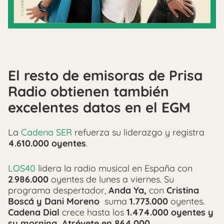
El resto de emisoras de Prisa
Radio obtienen también
excelentes datos en el EGM
La
Cadena SER
refuerza su liderazgo y registra
4.610.000 oyentes
.
LOS40
lidera la radio musical en España con
2
.
986.000
oyentes de lunes a viernes. Su
programa despertador,
Anda Ya,
con
Cristina
Boscá y Dani Moreno
suma
1.773.000
oyentes.
Cadena Dial
crece hasta los
1.474.000 oyentes y
su morning, Atrévete en 864.000