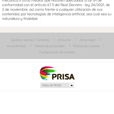
mecánica u otros medios que resulten adecuados a tal fin de
conformidad con el artículo 67.3 del Real Decreto - ley 24/2021, de
2 de noviembre, así como frente a cualquier utilización de sus
contenidos por tecnologías de inteligencia artificial, sea cual sea su
naturaleza y finalidad.
Quiénes somos / Contacta
Emisoras
Aviso legal
Accesibilidad
Política de privacidad
Política de Cookies
Configuración de Cookies