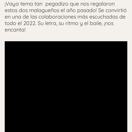
¡Vaya tema tan pegadizo que nos regalaron
estos dos malagueños el año pasado! Se convirtió
en una de las colaboraciones más escuchadas de
todo el 2022. Su letra, su ritmo y el baile, ¡nos
encanta!