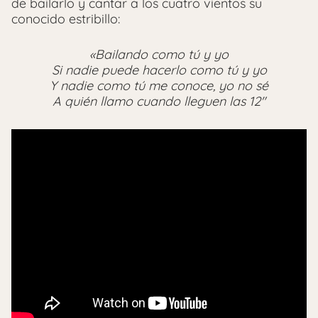
de bailarlo y cantar a los cuatro vientos su
conocido estribillo:
«Bailando como tú y yo
Si nadie puede hacerlo como tú y yo
Y nadie como tú me conoce, yo no sé
A quién llamo cuando lleguen las 12″