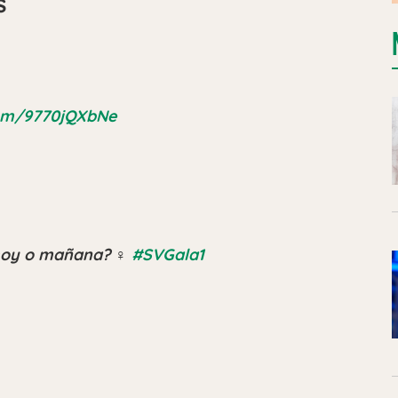
s
.com/9770jQXbNe
hoy o mañana? ‍♀️
#SVGala1