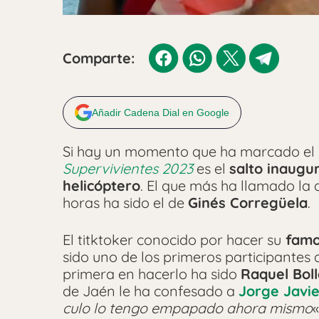
Comparte:
Añadir Cadena Dial en Google
Si hay un momento que ha marcado el 
Supervivientes 2023
es el
salto inaugu
helicóptero
. El que más ha llamado la 
horas ha sido el de
Ginés Corregüela
.
El titktoker conocido por hacer su
famos
sido uno de los primeros participantes d
primera en hacerlo ha sido
Raquel Boll
de Jaén le ha confesado a
Jorge Javi
culo lo tengo empapado ahora mismo