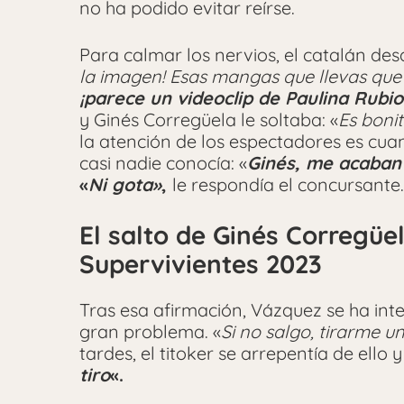
no ha podido evitar reírse.
Para calmar los nervios, el catalán desde
la imagen! Esas mangas que llevas qu
¡parece un videoclip de Paulina Rubio
y Ginés Corregüela le soltaba: «
Es bonit
la atención de los espectadores es cua
casi nadie conocía: «
Ginés, me acaban 
«
Ni gota»
,
le respondía el concursante.
El salto de Ginés Corregüe
Supervivientes 2023
Tras esa afirmación, Vázquez se ha int
gran problema. «
Si no salgo, tirarme u
tardes, el titoker se arrepentía de ello y
tiro
«.