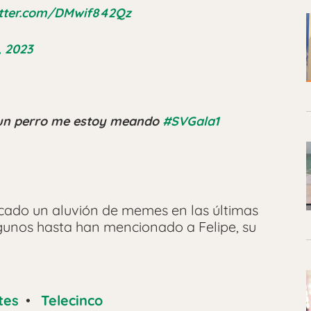
itter.com/DMwif842Qz
, 2023
 un perro me estoy meando
#SVGala1
ado un aluvión de memes en las últimas
gunos hasta han mencionado a Felipe, su
tes
•
Telecinco