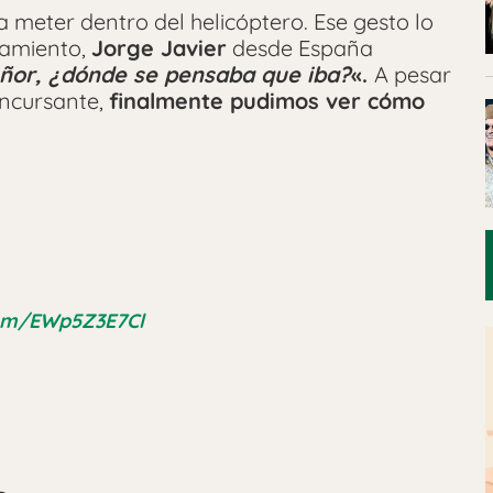
a meter dentro del helicóptero. Ese gesto lo
tamiento,
Jorge Javier
desde España
eñor,
¿dónde se pensaba que iba?
«.
A pesar
oncursante,
finalmente pudimos ver cómo
.com/EWp5Z3E7Cl