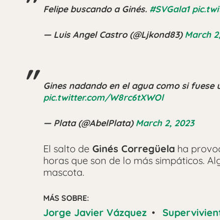
Felipe buscando a Ginés.
#SVGala1
pic.tw
— Luis Angel Castro (@Ljkond83)
March 2
Gines nadando en el agua como si fuese
pic.twitter.com/W8rc6tXWOl
— Plata (@AbelPlata)
March 2, 2023
El salto de
Ginés Corregüela
ha provoc
horas que son de lo más simpáticos. Al
mascota.
MÁS SOBRE:
Jorge Javier Vázquez
•
Supervivien