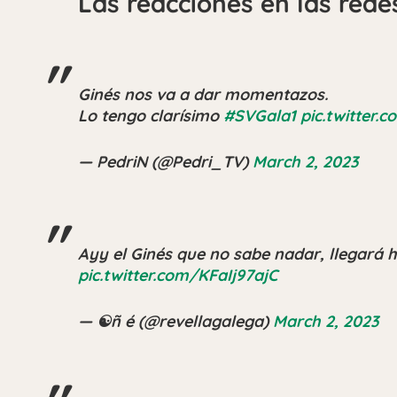
Las reacciones en las rede
Ginés nos va a dar momentazos.
Lo tengo clarísimo
#SVGala1
pic.twitter
— PedriN (@Pedri_TV)
March 2, 2023
Ayy el Ginés que no sabe nadar, llegará 
pic.twitter.com/KFaIj97ajC
— ☯ñ é (@revellagalega)
March 2, 2023