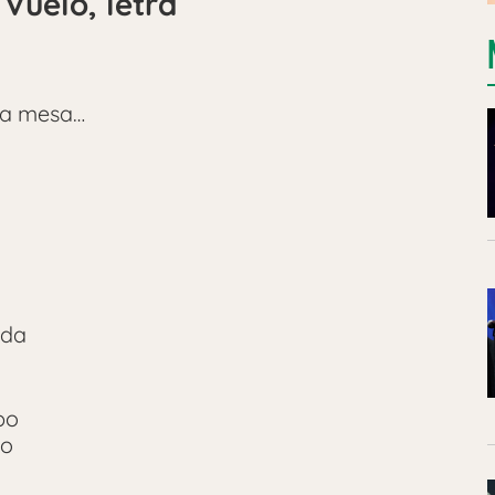
 Vuelo, letra
 la mesa…
eda
po
to