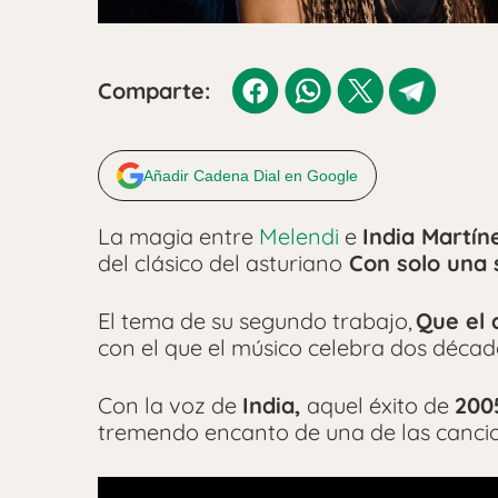
Comparte:
Añadir Cadena Dial en Google
La magia entre
Melendi
e
India Martín
del clásico del asturiano
Con solo una 
El tema de su segundo trabajo,
Que el 
con el que el músico celebra dos década
Con la voz de
India,
aquel éxito de
200
tremendo encanto de una de las cancio