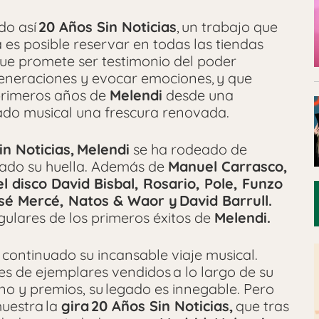
do así
20 Años Sin Noticias
, un trabajo que
 es posible reservar en todas las tiendas
o que promete ser testimonio del poder
eneraciones y evocar emociones, y que
 primeros años de
Melendi
desde una
ado musical una frescura renovada.
in Noticias, Melendi
se ha rodeado de
ado su huella. Además de
Manuel Carrasco,
l disco David Bisbal, Rosario, Pole, Funzo
sé Mercé, Natos & Waor y David Barrull.
gulares de los primeros éxitos de
Melendi.
continuado su incansable viaje musical.
nes de ejemplares vendidos a lo largo de su
no y premios, su legado es innegable. Pero
muestra la
gira 20 Años Sin Noticias,
que tras