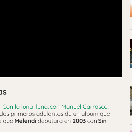
as
e
Con la luna llena, con Manuel Carrasco,
 dos primeros adelantos de un álbum que
de que
Melendi
debutara en
2003
con
Sin