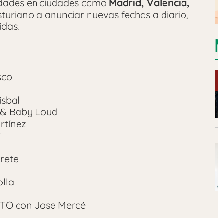
lidades en ciudades como
Madrid, Valencia,
sturiano a anunciar nuevas fechas a diario,
idas.
sco
sbal
 & Baby Loud
rtínez
r
rete
lla
O con Jose Mercé