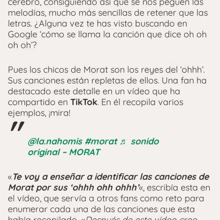
cerebro, consiguiendo así que se nos peguen las
melodías, mucho más sencillas de retener que las
letras. ¿Alguna vez te has visto buscando en
Google ‘cómo se llama la canción que dice oh oh
oh oh’?
Pues los chicos de Morat son los reyes del ‘ohhh’.
Sus canciones están repletas de ellos. Una fan ha
destacado este detalle en un vídeo que ha
compartido en
TikTok
. En él recopila varios
ejemplos, ¡mira!
@la.nahomis
#morat
♬ sonido
original – MORAT
«
Te voy a enseñar a identificar las canciones de
Morat por sus ‘ohhh ohh ohhh’
«, escribía esta en
el vídeo, que servía a otros fans como reto para
enumerar cada una de las canciones que esta
había recopilado. «
Después de este vídeo creo