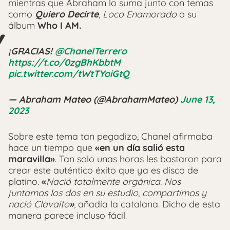
mientras que Abraham lo suma junto con temas
como
Quiero Decirte
,
Loco Enamorado
o su
álbum
Who I AM.
¡GRACIAS!
@ChanelTerrero
https://t.co/0zgBhKbbtM
pic.twitter.com/tWtTYoiGtQ
— Abraham Mateo (@AbrahamMateo)
June 13,
2023
Sobre este tema tan pegadizo, Chanel afirmaba
hace un tiempo que
«
en un día salió esta
maravilla
»
. Tan solo unas horas les bastaron para
crear este auténtico éxito que ya es disco de
platino.
«
Nació totalmente orgánica. Nos
juntamos los dos en su estudio, compartimos y
nació Clavaito
»
, añadía la catalana. Dicho de esta
manera parece incluso fácil.