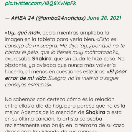
pic.twitter.com/i8Q8XvNpFk
— AMBA 24 (@amba24noticias)
June 28, 2021
«
Uy, qué mal
«, decía mientras ampliaba la
imagen en la tableta para verla bien. «
Esto es
consejo de mi suegra. Me dijo: ‘ay, ¿por qué no te
cortas el pelo, que lo tienes muy maltratado?’
«,
expresaba
Shakira
, que sin duda le hizo caso. No
obstante, ya avisaba que nunca más volvería
hacerlo, al menos en cuestiones estéticas: «
El peor
error de mi vida.
Suegra, no te vuelvo a seguir
consejos estéticos
«.
No sabemos con certeza cómo es la relación
entre ellas a día de hoy, pero parece que no es la
mejor. Además de la mención de
Shakira
a esta
en su última canción, la artista colocaba
recientemente una bruja en la terraza de su casa
dirección a la vivienda de sus suegros.