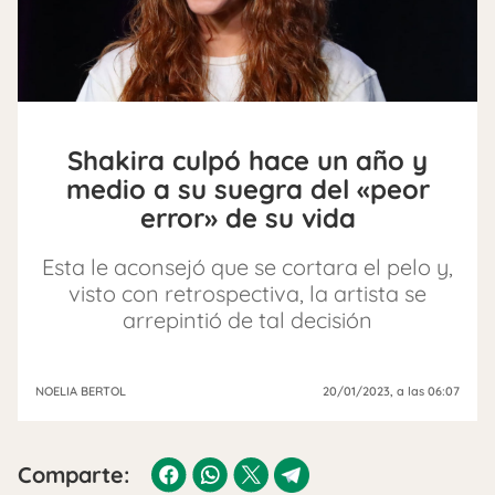
Shakira culpó hace un año y
medio a su suegra del «peor
error» de su vida
Esta le aconsejó que se cortara el pelo y,
visto con retrospectiva, la artista se
arrepintió de tal decisión
NOELIA BERTOL
20/01/2023
, a las 06:07
Comparte: