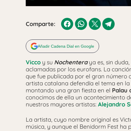
Comparte:
Añadir Cadena Dial en Google
Vicco
y su
Nochentera
ya es, sin duda
aclamadas por los eurofans. La canció
que fue publicada por el gran número d
artista catalana defendía el tema en l
montando una gran fiesta en el
Palau d
conocimos de ella un acontecimiento de
nuestros mayores artistas:
Alejandro 
La artista, cuyo nombre original es Vic
música, y aunque el Benidorm Fest ha 