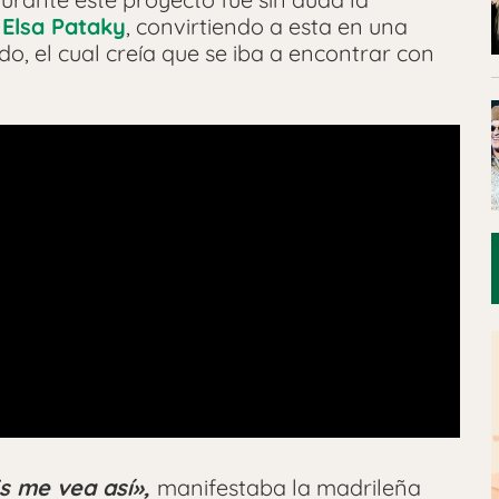
a
Elsa Pataky
, convirtiendo a esta en una
o, el cual creía que se iba a encontrar con
s me vea así»,
manifestaba la madrileña