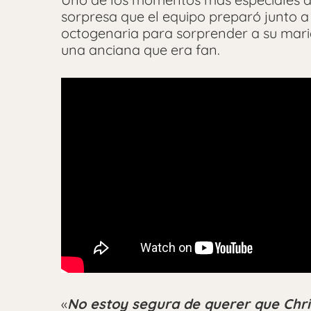
sorpresa que el equipo preparó junto 
octogenaria para sorprender a su marid
una anciana que era fan.
«
No
estoy segura de querer que Chri