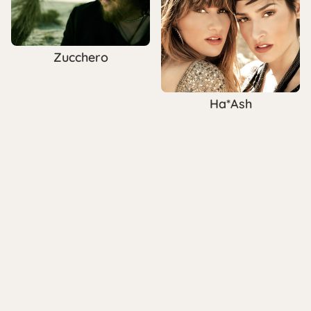
Zucchero
Ha*Ash