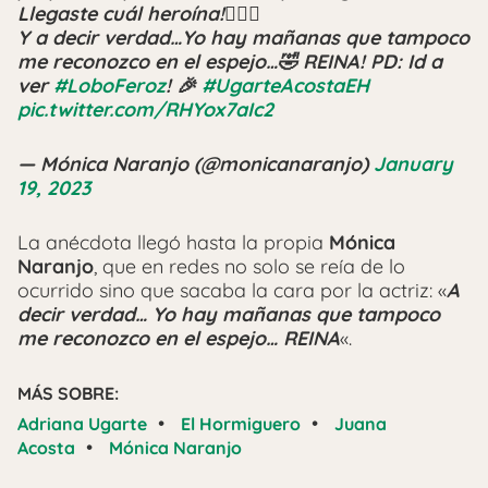
Llegaste cuál heroína!🦸🏻‍♀️
Y a decir verdad…Yo hay mañanas que tampoco
me reconozco en el espejo…🤣 REINA! PD: Id a
ver
#LoboFeroz
! 🎉
#UgarteAcostaEH
pic.twitter.com/RHYox7aIc2
— Mónica Naranjo (@monicanaranjo)
January
19, 2023
La anécdota llegó hasta la propia
Mónica
Naranjo
, que en redes no solo se reía de lo
ocurrido sino que sacaba la cara por la actriz: «
A
decir verdad… Yo hay mañanas que tampoco
me reconozco en el espejo… REINA
«.
MÁS SOBRE:
•
•
Adriana Ugarte
El Hormiguero
Juana
•
Acosta
Mónica Naranjo