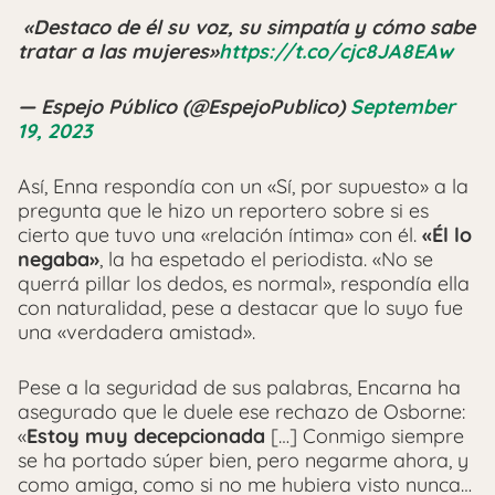
️ «Destaco de él su voz, su simpatía y cómo sabe
tratar a las mujeres»
https://t.co/cjc8JA8EAw
— Espejo Público (@EspejoPublico)
September
19, 2023
Así, Enna respondía con un «Sí, por supuesto» a la
pregunta que le hizo un reportero sobre si es
cierto que tuvo una «relación íntima» con él.
«Él lo
negaba»
, la ha espetado el periodista. «No se
querrá pillar los dedos, es normal», respondía ella
con naturalidad, pese a destacar que lo suyo fue
una «verdadera amistad».
Pese a la seguridad de sus palabras, Encarna ha
asegurado que le duele ese rechazo de Osborne:
«
Estoy muy decepcionada
[…] Conmigo siempre
se ha portado súper bien, pero negarme ahora, y
como amiga, como si no me hubiera visto nunca…